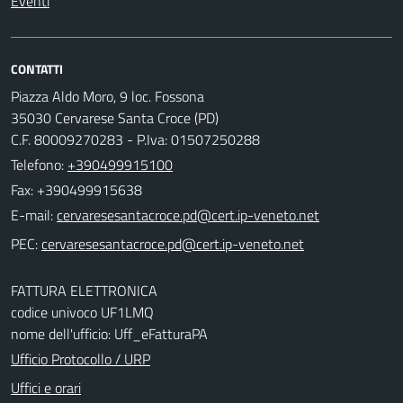
Eventi
CONTATTI
Piazza Aldo Moro, 9 loc. Fossona
35030 Cervarese Santa Croce (PD)
C.F. 80009270283 - P.Iva: 01507250288
Telefono:
+390499915100
Fax: +390499915638
E-mail:
PEC:
FATTURA ELETTRONICA
codice univoco UF1LMQ
nome dell'ufficio: Uff_eFatturaPA
Ufficio Protocollo / URP
Uffici e orari