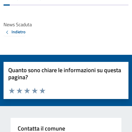
News Scaduta
Indietro
Quanto sono chiare le informazioni su questa
pagina?
Valuta da 1 a 5 stelle la pagina
Valuta 1 stelle su 5
Valuta 2 stelle su 5
Valuta 3 stelle su 5
Valuta 4 stelle su 5
Valuta 5 stelle su 5
Contatta il comune