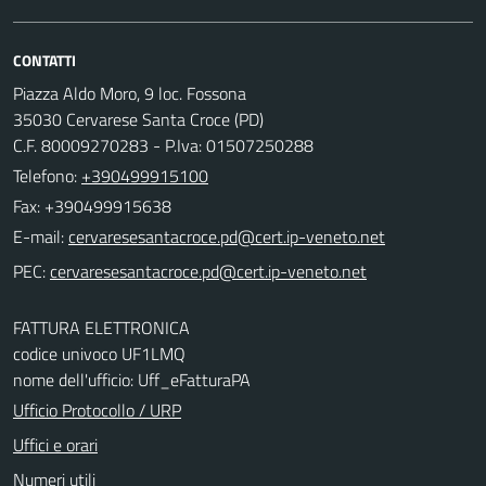
CONTATTI
Piazza Aldo Moro, 9 loc. Fossona
35030 Cervarese Santa Croce (PD)
C.F. 80009270283 - P.Iva: 01507250288
Telefono:
+390499915100
Fax: +390499915638
E-mail:
PEC:
FATTURA ELETTRONICA
codice univoco UF1LMQ
nome dell'ufficio: Uff_eFatturaPA
Ufficio Protocollo / URP
Uffici e orari
Numeri utili