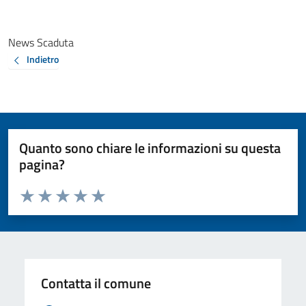
News Scaduta
Indietro
Quanto sono chiare le informazioni su questa
pagina?
Valuta da 1 a 5 stelle la pagina
Valuta 1 stelle su 5
Valuta 2 stelle su 5
Valuta 3 stelle su 5
Valuta 4 stelle su 5
Valuta 5 stelle su 5
Contatta il comune