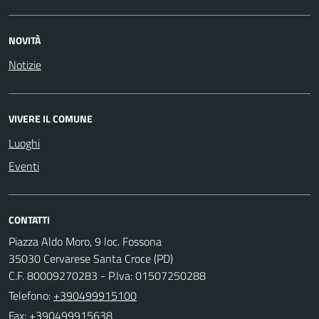
NOVITÀ
Notizie
VIVERE IL COMUNE
Luoghi
Eventi
CONTATTI
Piazza Aldo Moro, 9 loc. Fossona
35030 Cervarese Santa Croce (PD)
C.F. 80009270283 - P.Iva: 01507250288
Telefono:
+390499915100
Fax: +390499915638