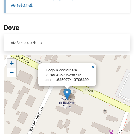
veneto.net
Dove
Via Vescovo Rorio
+
×
Luogo a coordinate
−
Lat:45.425295288715
Lon:11.685077413796389