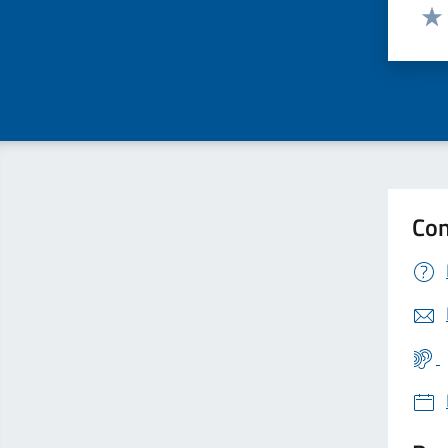
Valut
Valu
Con