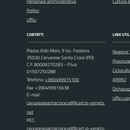
Personale amministrativo
Cultura 
Politici
Uffici
CONTATTI
LINK UTIL
Piazza Aldo Moro, 9 loc. Fossona
Regione 
35030 Cervarese Santa Croce (PD)
Provinci
C.F. 80009270283 - P.Iva:
Ciclocul
01507250288
Telefono:
+390499915100
ARPAV
Fax: +390499915638
Dichiaraz
E-mail:
Uffici co
PEC: