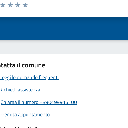
a da 1 a 5 stelle la pagina
ta 1 stelle su 5
Valuta 2 stelle su 5
Valuta 3 stelle su 5
Valuta 4 stelle su 5
Valuta 5 stelle su 5
tatta il comune
Leggi le domande frequenti
Richiedi assistenza
Chiama il numero +390499915100
Prenota appuntamento