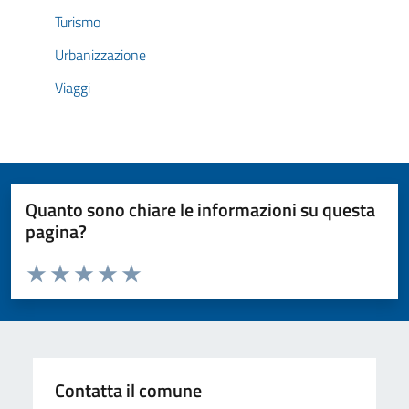
Turismo
Urbanizzazione
Viaggi
Quanto sono chiare le informazioni su questa
pagina?
Valuta da 1 a 5 stelle la pagina
Valuta 1 stelle su 5
Valuta 2 stelle su 5
Valuta 3 stelle su 5
Valuta 4 stelle su 5
Valuta 5 stelle su 5
Contatta il comune