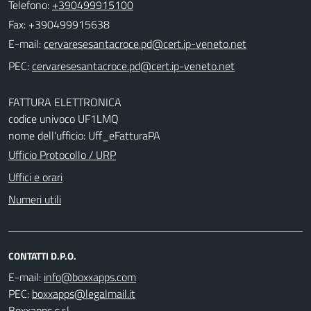
Telefono:
+390499915100
Fax: +390499915638
E-mail:
PEC:
FATTURA ELETTRONICA
codice univoco UF1LMQ
nome dell'ufficio: Uff_eFatturaPA
Ufficio Protocollo / URP
Uffici e orari
Numeri utili
CONTATTI D.P.O.
E-mail:
PEC:
Boxxapps s.r.l.