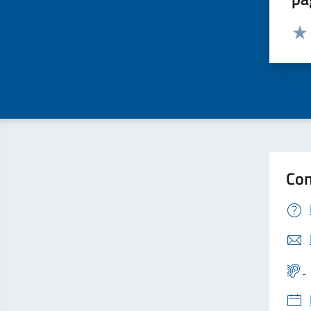
Valut
Valu
Con