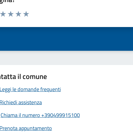
a da 1 a 5 stelle la pagina
ta 1 stelle su 5
Valuta 2 stelle su 5
Valuta 3 stelle su 5
Valuta 4 stelle su 5
Valuta 5 stelle su 5
tatta il comune
Leggi le domande frequenti
Richiedi assistenza
Chiama il numero +390499915100
Prenota appuntamento