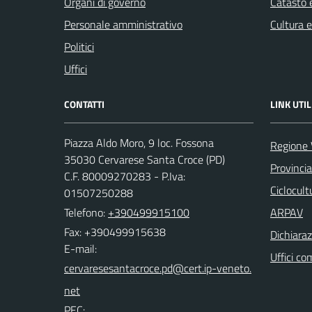
Organi di governo
Catasto e
Personale amministrativo
Cultura 
Politici
Uffici
CONTATTI
LINK UTIL
Piazza Aldo Moro, 9 loc. Fossona
Regione 
35030 Cervarese Santa Croce (PD)
Provinci
C.F. 80009270283 - P.Iva:
Ciclocul
01507250288
Telefono:
+390499915100
ARPAV
Fax: +390499915638
Dichiaraz
E-mail:
Uffici co
PEC: