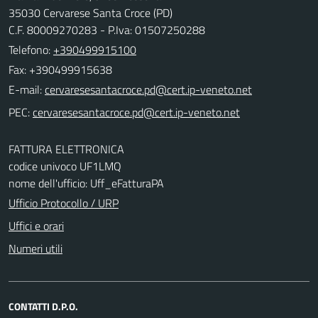
35030 Cervarese Santa Croce (PD)
C.F. 80009270283 - P.Iva: 01507250288
Telefono:
+390499915100
Fax: +390499915638
E-mail:
PEC:
FATTURA ELETTRONICA
codice univoco UF1LMQ
nome dell'ufficio: Uff_eFatturaPA
Ufficio Protocollo / URP
Uffici e orari
Numeri utili
CONTATTI D.P.O.