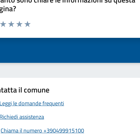
gina?
a da 1 a 5 stelle la pagina
ta 1 stelle su 5
Valuta 2 stelle su 5
Valuta 3 stelle su 5
Valuta 4 stelle su 5
Valuta 5 stelle su 5
tatta il comune
Leggi le domande frequenti
Richiedi assistenza
Chiama il numero +390499915100