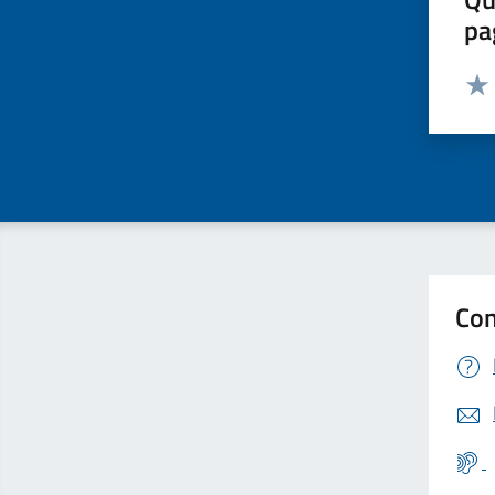
pa
Valut
Valu
Con