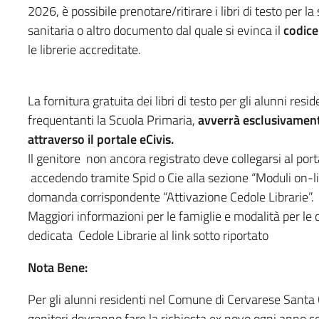
2026, è possibile prenotare/ritirare i libri di testo per 
sanitaria o altro documento dal quale si evinca il
codice
le librerie accreditate.
La fornitura gratuita dei libri di testo per gli alunni re
frequentanti la Scuola Primaria,
avverrà esclusivamente
attraverso il portale eCivis.
Il genitore non ancora registrato deve collegarsi al por
accedendo tramite Spid o Cie alla sezione “Moduli on-l
domanda corrispondente “Attivazione Cedole Librarie”.
Maggiori informazioni per le famiglie e modalità per le c
dedicata Cedole Librarie al link sotto riportato
Nota Bene:
Per gli alunni residenti nel Comune di Cervarese Santa
genitori dovranno fare la richiesta ex novo ogni anno c