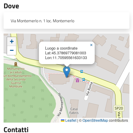
Dove
Via Montemerlo n. 1 loc. Montemerlo
+
×
Luogo a coordinate
−
Lat:45.37869779081003
Lon:11.70595561633133
Leaflet
|
©
OpenStreetMap
contributors
Contatti