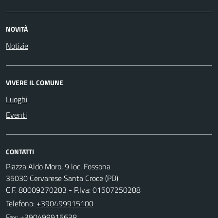
NOVITÀ
Notizie
VIVERE IL COMUNE
Luoghi
Eventi
CONTATTI
Piazza Aldo Moro, 9 loc. Fossona
35030 Cervarese Santa Croce (PD)
C.F. 80009270283 - P.Iva: 01507250288
Telefono:
+390499915100
Fax: +390499915638