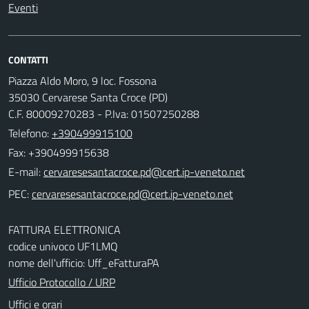
Eventi
CONTATTI
Piazza Aldo Moro, 9 loc. Fossona
35030 Cervarese Santa Croce (PD)
C.F. 80009270283 - P.Iva: 01507250288
Telefono:
+390499915100
Fax: +390499915638
E-mail:
PEC:
FATTURA ELETTRONICA
codice univoco UF1LMQ
nome dell'ufficio: Uff_eFatturaPA
Ufficio Protocollo / URP
Uffici e orari