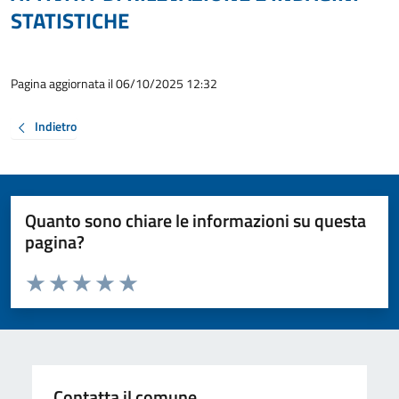
STATISTICHE
Pagina aggiornata il 06/10/2025 12:32
Indietro
Quanto sono chiare le informazioni su questa
pagina?
Valuta da 1 a 5 stelle la pagina
Valuta 1 stelle su 5
Valuta 2 stelle su 5
Valuta 3 stelle su 5
Valuta 4 stelle su 5
Valuta 5 stelle su 5
Contatta il comune