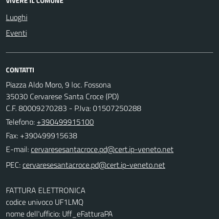
VIVERE IL COMUNE
Luoghi
Eventi
CONTATTI
Piazza Aldo Moro, 9 loc. Fossona
35030 Cervarese Santa Croce (PD)
C.F. 80009270283 - P.Iva: 01507250288
Telefono:
+390499915100
Fax: +390499915638
E-mail:
PEC:
FATTURA ELETTRONICA
codice univoco UF1LMQ
nome dell'ufficio: Uff_eFatturaPA