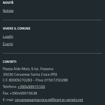
NOVITÀ
Notizie
VIVERE IL COMUNE
Luoghi
Eventi
CONTATTI
Piazza Aldo Moro, 9 loc. Fossona
35030 Cervarese Santa Croce (PD)
C.F. 80009270283 - P.Iva: 01507250288
Telefono:
+390499915100
Fax: +390499915638
E-mail: