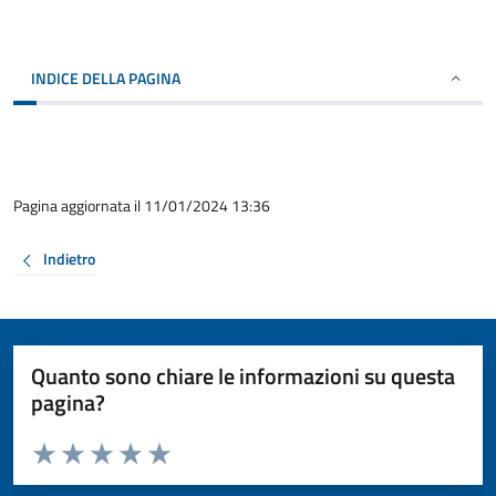
INDICE DELLA PAGINA
Pagina aggiornata il 11/01/2024 13:36
Indietro
Quanto sono chiare le informazioni su questa
pagina?
Valuta da 1 a 5 stelle la pagina
Valuta 1 stelle su 5
Valuta 2 stelle su 5
Valuta 3 stelle su 5
Valuta 4 stelle su 5
Valuta 5 stelle su 5