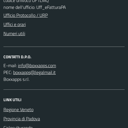
codice univoco UF1LMQ
nome dell'ufficio: Uff_eFatturaPA
Ufficio Protocollo / URP
Uffici e orari
Numeri utili
CONTATTI D.P.O.
E-mail:
PEC:
Boxxapps s.r.l.
LINK UTILI
Regione Veneto
Provincia di Padova
Cicloculturando