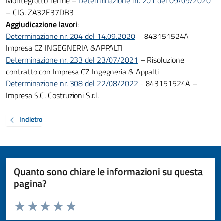
Montegrotto Terme –
Determinazione nr. 201 del 09/09/2020
– CIG. ZA32E37DB3
Aggiudicazione lavori
:
Determinazione nr. 204 del 14.09.2020
– 843151524A–
Impresa CZ INGEGNERIA &APPALTI
Determinazione nr. 233 del 23/07/2021
– Risoluzione
contratto con Impresa CZ Ingegneria & Appalti
Determinazione nr. 308 del 22/08/2022
- 843151524A –
Impresa S.C. Costruzioni S.r.l.
Indietro
Quanto sono chiare le informazioni su questa
pagina?
Valuta da 1 a 5 stelle la pagina
Valuta 1 stelle su 5
Valuta 2 stelle su 5
Valuta 3 stelle su 5
Valuta 4 stelle su 5
Valuta 5 stelle su 5