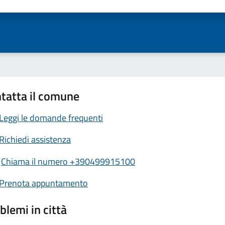
ta 1 stelle su 5
Valuta 2 stelle su 5
Valuta 3 stelle su 5
Valuta 4 stelle su 5
Valuta 5 stelle su 5
tatta il comune
Leggi le domande frequenti
Richiedi assistenza
Chiama il numero +390499915100
Prenota appuntamento
blemi in città