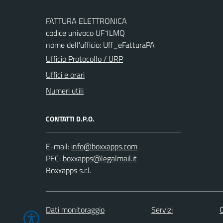
FATTURA ELETTRONICA
codice univoco UF1LMQ
nome dell'ufficio: Uff_eFatturaPA
Ufficio Protocollo / URP
Uffici e orari
Numeri utili
CONTATTI D.P.O.
E-mail:
PEC:
Boxxapps s.r.l.
Dati monitoraggio
Servizi
C