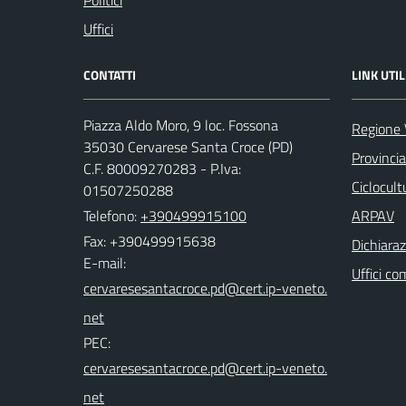
Politici
Uffici
CONTATTI
LINK UTIL
Piazza Aldo Moro, 9 loc. Fossona
Regione 
35030 Cervarese Santa Croce (PD)
Provinci
C.F. 80009270283 - P.Iva:
Ciclocul
01507250288
Telefono:
+390499915100
ARPAV
Fax: +390499915638
Dichiaraz
E-mail:
Uffici co
PEC: