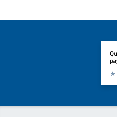
Qu
pa
Valut
Valu