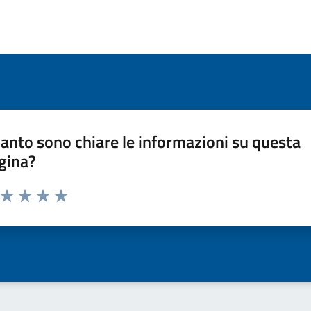
anto sono chiare le informazioni su questa
gina?
a da 1 a 5 stelle la pagina
ta 1 stelle su 5
Valuta 2 stelle su 5
Valuta 3 stelle su 5
Valuta 4 stelle su 5
Valuta 5 stelle su 5