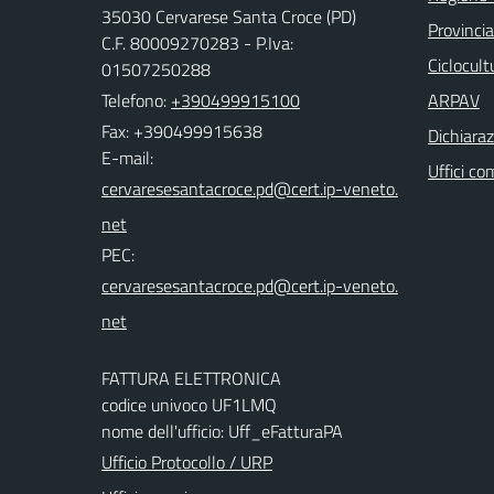
35030 Cervarese Santa Croce (PD)
Provinci
C.F. 80009270283 - P.Iva:
Ciclocul
01507250288
Telefono:
+390499915100
ARPAV
Fax: +390499915638
Dichiaraz
E-mail:
Uffici co
PEC:
FATTURA ELETTRONICA
codice univoco UF1LMQ
nome dell'ufficio: Uff_eFatturaPA
Ufficio Protocollo / URP