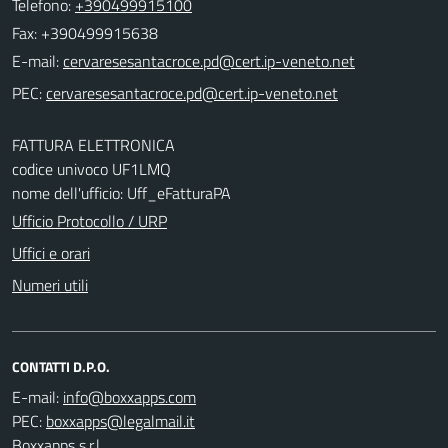
Telefono:
+390499915100
Fax: +390499915638
E-mail:
PEC:
FATTURA ELETTRONICA
codice univoco UF1LMQ
nome dell'ufficio: Uff_eFatturaPA
Ufficio Protocollo / URP
Uffici e orari
Numeri utili
CONTATTI D.P.O.
E-mail:
PEC:
Boxxapps s.r.l.