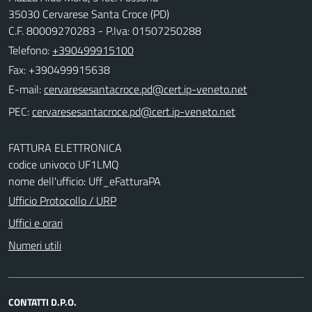
35030 Cervarese Santa Croce (PD)
C.F. 80009270283 - P.Iva: 01507250288
Telefono:
+390499915100
Fax: +390499915638
E-mail:
PEC:
FATTURA ELETTRONICA
codice univoco UF1LMQ
nome dell'ufficio: Uff_eFatturaPA
Ufficio Protocollo / URP
Uffici e orari
Numeri utili
CONTATTI D.P.O.