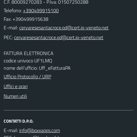
C.F. 80009270283 - P.Iva: 01507250288
Telefono:
+390499915100
Fax: +390499915638
E-mail:
PEC:
FATTURA ELETTRONICA
codice univoco UF1LMQ
nome dell'ufficio: Uff_eFatturaPA
Ufficio Protocollo / URP
Uffici e orari
Numeri utili
CONTATTI D.P.O.
E-mail: