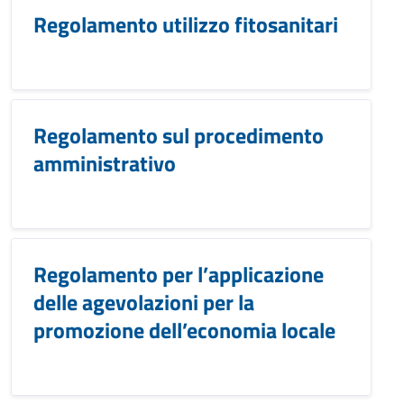
Regolamento utilizzo fitosanitari
Regolamento sul procedimento
amministrativo
Regolamento per l’applicazione
delle agevolazioni per la
promozione dell’economia locale