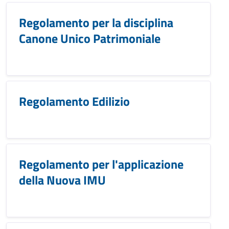
Regolamento per la disciplina
Canone Unico Patrimoniale
Regolamento Edilizio
Regolamento per l'applicazione
della Nuova IMU