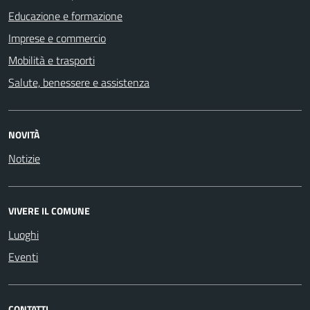
Educazione e formazione
Imprese e commercio
Mobilità e trasporti
Salute, benessere e assistenza
NOVITÀ
Notizie
VIVERE IL COMUNE
Luoghi
Eventi
CONTATTI