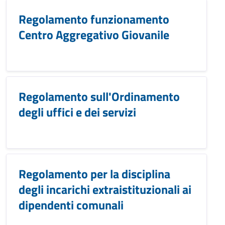
Regolamento funzionamento
Centro Aggregativo Giovanile
Regolamento sull'Ordinamento
degli uffici e dei servizi
Regolamento per la disciplina
degli incarichi extraistituzionali ai
dipendenti comunali