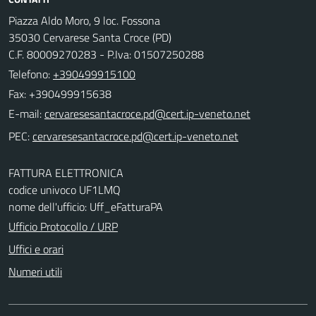
Piazza Aldo Moro, 9 loc. Fossona
35030 Cervarese Santa Croce (PD)
C.F. 80009270283 - P.Iva: 01507250288
Telefono:
+390499915100
Fax: +390499915638
E-mail:
PEC:
FATTURA ELETTRONICA
codice univoco UF1LMQ
nome dell'ufficio: Uff_eFatturaPA
Ufficio Protocollo / URP
Uffici e orari
Numeri utili