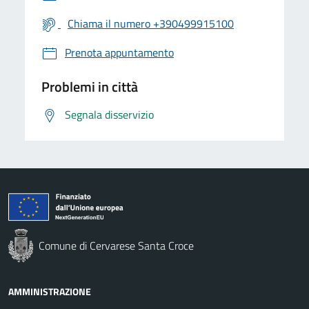
Chiama il numero +390499915100
Prenota appuntamento
Problemi in città
Segnala disservizio
Comune di Cervarese Santa Croce
AMMINISTRAZIONE