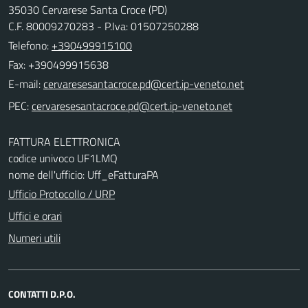
35030 Cervarese Santa Croce (PD)
C.F. 80009270283 - P.Iva: 01507250288
Telefono:
+390499915100
Fax: +390499915638
E-mail:
PEC:
FATTURA ELETTRONICA
codice univoco UF1LMQ
nome dell'ufficio: Uff_eFatturaPA
Ufficio Protocollo / URP
Uffici e orari
Numeri utili
CONTATTI D.P.O.