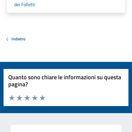
dei Folletti
Indietro
Quanto sono chiare le informazioni su questa
pagina?
Valuta da 1 a 5 stelle la pagina
Valuta 1 stelle su 5
Valuta 2 stelle su 5
Valuta 3 stelle su 5
Valuta 4 stelle su 5
Valuta 5 stelle su 5