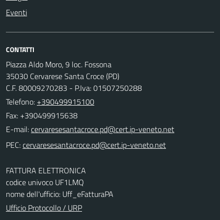
Eventi
CONTATTI
Piazza Aldo Moro, 9 loc. Fossona
35030 Cervarese Santa Croce (PD)
C.F. 80009270283 - P.Iva: 01507250288
Telefono:
+390499915100
Fax: +390499915638
E-mail:
PEC:
FATTURA ELETTRONICA
codice univoco UF1LMQ
nome dell'ufficio: Uff_eFatturaPA
Ufficio Protocollo / URP