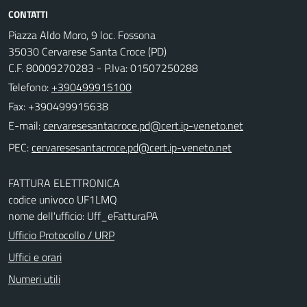
CONTATTI
Piazza Aldo Moro, 9 loc. Fossona
35030 Cervarese Santa Croce (PD)
C.F. 80009270283 - P.Iva: 01507250288
Telefono:
+390499915100
Fax: +390499915638
E-mail:
PEC:
FATTURA ELETTRONICA
codice univoco UF1LMQ
nome dell'ufficio: Uff_eFatturaPA
Ufficio Protocollo / URP
Uffici e orari
Numeri utili