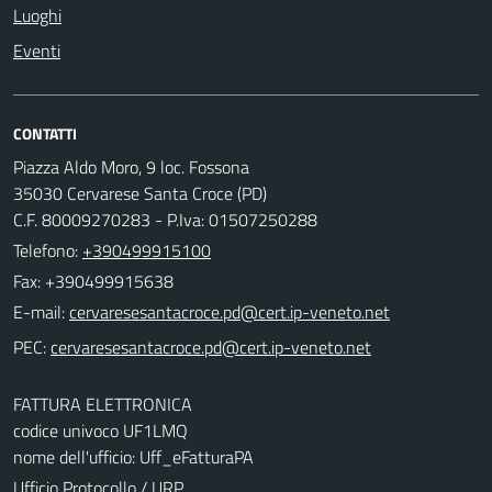
Luoghi
Eventi
CONTATTI
Piazza Aldo Moro, 9 loc. Fossona
35030 Cervarese Santa Croce (PD)
C.F. 80009270283 - P.Iva: 01507250288
Telefono:
+390499915100
Fax: +390499915638
E-mail:
PEC:
FATTURA ELETTRONICA
codice univoco UF1LMQ
nome dell'ufficio: Uff_eFatturaPA
Ufficio Protocollo / URP