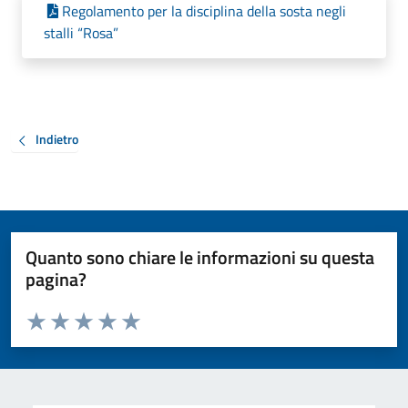
Regolamento per la disciplina della sosta negli
stalli “Rosa”
Indietro
Quanto sono chiare le informazioni su questa
pagina?
Valuta da 1 a 5 stelle la pagina
Valuta 1 stelle su 5
Valuta 2 stelle su 5
Valuta 3 stelle su 5
Valuta 4 stelle su 5
Valuta 5 stelle su 5