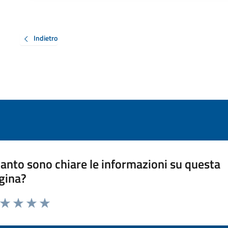
Indietro
anto sono chiare le informazioni su questa
gina?
a da 1 a 5 stelle la pagina
ta 1 stelle su 5
Valuta 2 stelle su 5
Valuta 3 stelle su 5
Valuta 4 stelle su 5
Valuta 5 stelle su 5