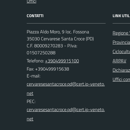
Uffici
CONTATTI
LINK UTIL
Piazza Aldo Moro, 9 loc. Fossona
Regione 
35030 Cervarese Santa Croce (PD)
Provinci
C.F. 80009270283 - P.Iva:
Ciclocul
01507250288
Telefono:
+390499915100
ARPAV
Fax: +390499915638
Dichiaraz
E-mail:
Uffici co
PEC: